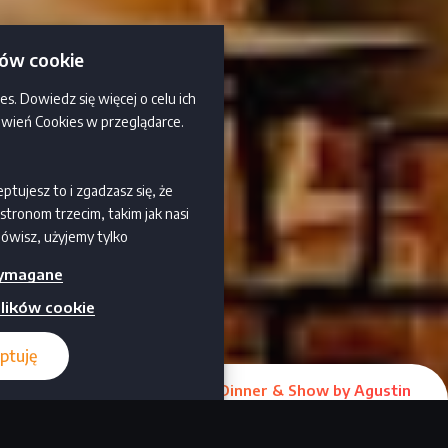
ków cookie
es. Dowiedz się więcej o celu ich
awień Cookies w przeglądarce.
eptujesz to i zgadzasz się, że
tronom trzecim, takim jak nasi
mówisz, użyjemy tylko
ie będziesz otrzymywać żadnych
ymagane
skać więcej informacji i
 „Ustaw preferencje” . Możesz
lików cookie
w dowolnym momencie. Aby
taj naszą politykę prywatności.
ptuję
KUP BILET – Havana Dinner & Show by Agustin
Egurrola