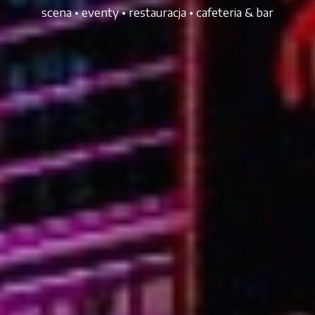
scena • eventy • restauracja • cafeteria & bar