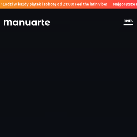
y piątek i sobotę od 21:00! Feel the latin vibe!
Najgorętsze Fiesty w Łodzi
menu