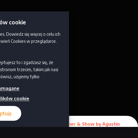
ków cookie
es. Dowiedz się więcej o celu ich
awień Cookies w przeglądarce.
eptujesz to i zgadzasz się, że
tronom trzecim, takim jak nasi
mówisz, użyjemy tylko
ie będziesz otrzymywać żadnych
ymagane
skać więcej informacji i
 „Ustaw preferencje” . Możesz
lików cookie
w dowolnym momencie. Aby
taj naszą politykę prywatności.
ptuję
5.09 – Havana Dinner & Show by Agustin
Egurrola