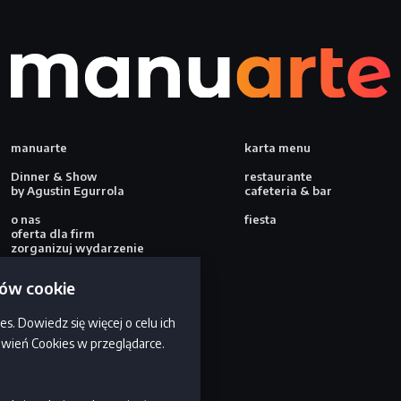
manuarte
karta menu
Dinner & Show
restaurante
by Agustin Egurrola
cafeteria & bar
o nas
fiesta
oferta dla firm
zorganizuj wydarzenie
kontakt
ków cookie
Aktualności
es. Dowiedz się więcej o celu ich
awień Cookies w przeglądarce.
+48 607 193 193