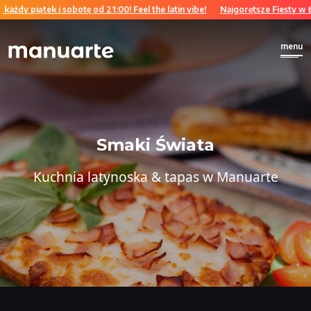
ek i sobotę od 21:00! Feel the latin vibe!
Najgorętsze Fiesty w Łodzi w każ
menu
Smaki Świata
Kuchnia latynoska & tapas w Manuarte