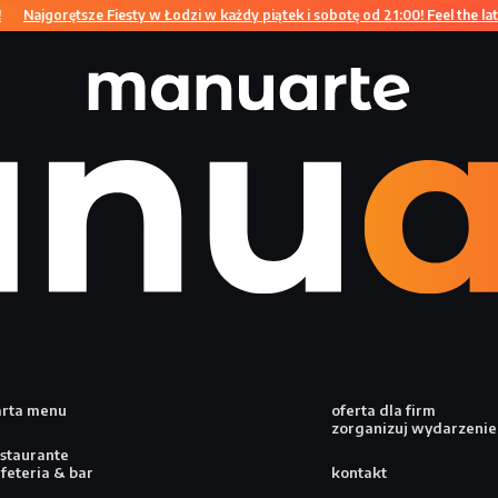
Najgorętsze Fiesty w Łodzi w każdy piątek i sobotę od 21:00! Feel the latin
arta menu
oferta dla firm
zorganizuj wydarzenie
estaurante
feteria & bar
kontakt