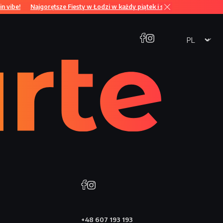
 vibe!
Najgorętsze Fiesty w Łodzi w każdy piątek i sobotę od 21:00! Feel th
+48 607 193 193