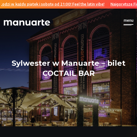
dzi w każdy piątek i sobotę od 21:00! Feel the latin vibe!
Najgorętsze Fies
menu
Sylwester w Manuarte – bilet
COCTAIL BAR