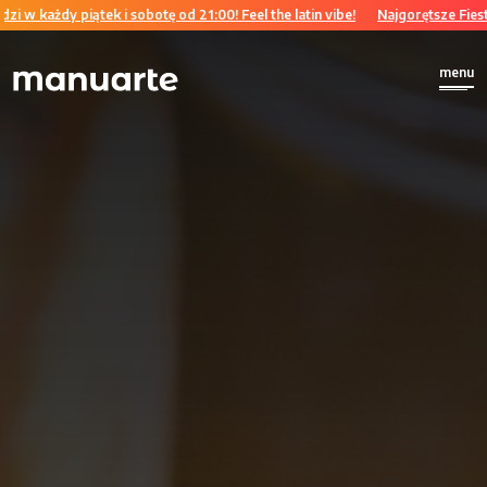
dy piątek i sobotę od 21:00! Feel the latin vibe!
Najgorętsze Fiesty w Łodz
menu