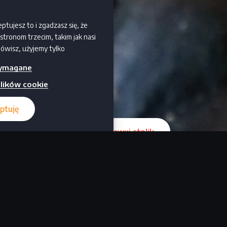
eptujesz to i zgadzasz się, że
tronom trzecim, takim jak nasi
mówisz, użyjemy tylko
ie będziesz otrzymywać żadnych
ymagane
skać więcej informacji i
 „Ustaw preferencje” . Możesz
lików cookie
w dowolnym momencie. Aby
taj naszą politykę prywatności.
ptuję
zarezerwuj stolik