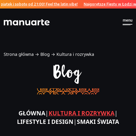
tek i sobotę od 21:00! Feel the latin vibe!
Najgorętsze Fiesty w Łodzi w ka
menu
Strona główna
→
Blog
→
Kultura i rozrywka
Blog
GŁÓWNA
|
KULTURA I ROZRYWKA
|
LIFESTYLE I DESIGN
|
SMAKI ŚWIATA