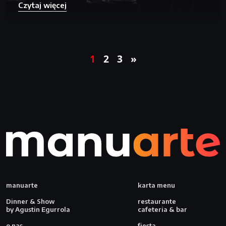
Czytaj więcej
1
2
3
»
manuarte
karta menu
Dinner & Show
restaurante
by Agustin Egurrola
cafeteria & bar
o nas
fiesta