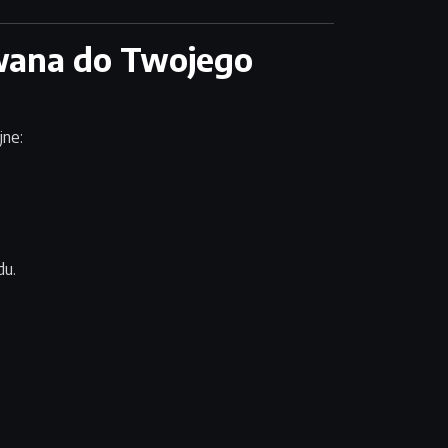
wana do Twojego
jne:
du.