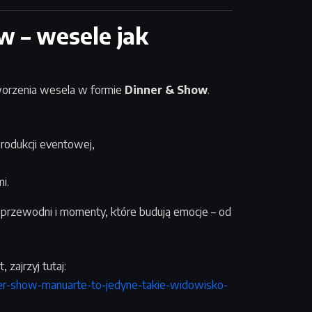
w – wesele jak
worzenia wesela w formie
Dinner & Show
.
produkcji eventowej,
i.
przewodni i momenty, które budują emocje – od
 zajrzyj tutaj:
ner-show-manuarte-to-jedyne-takie-widowisko-