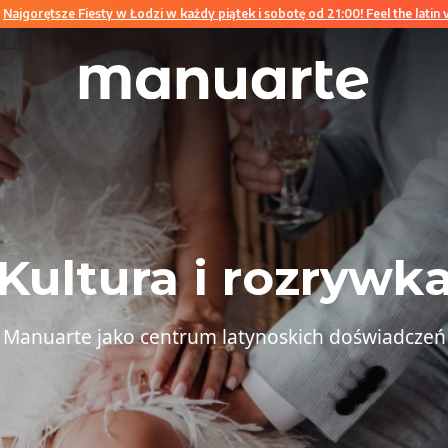
sze Fiesty w Łodzi w każdy piątek i sobotę od 21:00! Feel the latin vibe!
N
Kultura i rozrywk
Manuarte jako centrum latynoskich doświadczeń