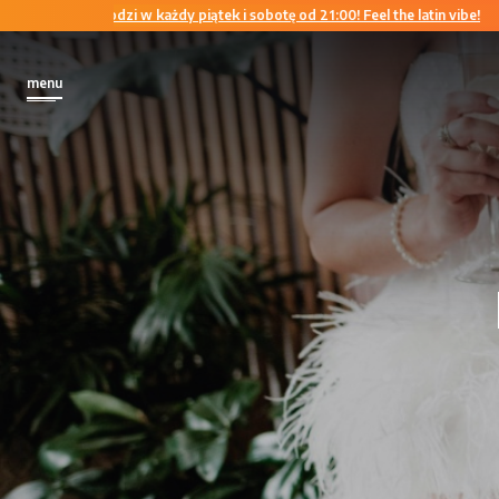
sty w Łodzi w każdy piątek i sobotę od 21:00! Feel the latin vibe!
Najgoręt
menu