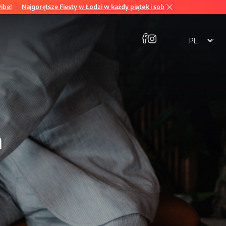
ajgorętsze Fiesty w Łodzi w każdy piątek i sobotę od 21:00! Feel the latin vib
a