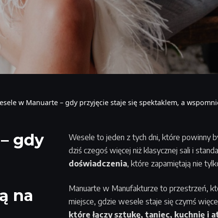
sele w Manuarte – gdy przyjęcie staje się spektaklem, a wspomnie
– gdy
Wesele to jeden z tych dni, które powinny 
dziś czegoś więcej niż klasycznej sali i sta
doświadczenia
, które zapamiętają nie tylk
Manuarte w Manufakturze to przestrzeń, któ
ą na
miejsce, gdzie wesele staje się czymś więcej
które łączy sztukę, taniec, kuchnię i